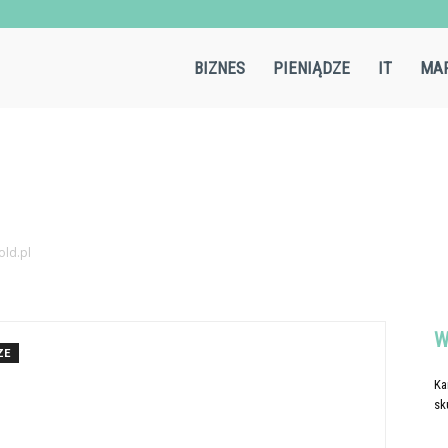
Aircold.pl
BIZNES
PIENIĄDZE
IT
MAR
old.pl
W
ZE
Ka
sk