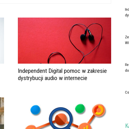
In
dy
Ze
WI
Il
Independent Digital pomoc w zakresie
do
dystrybucji audio w internecie
Co
K