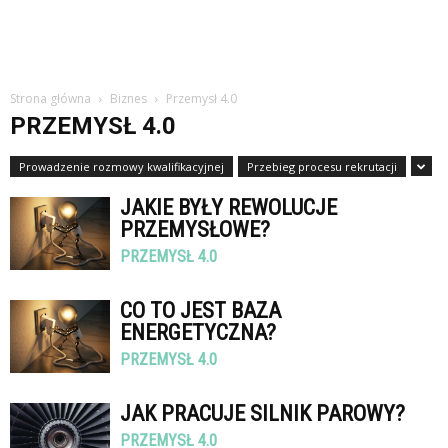
Strona główna
Biznes
Przemysł 4.0
PRZEMYSŁ 4.0
Prowadzenie rozmowy kwalifikacyjnej
Przebieg procesu rekrutacji
JAKIE BYŁY REWOLUCJE
PRZEMYSŁOWE?
PRZEMYSŁ 4.0
CO TO JEST BAZA
ENERGETYCZNA?
PRZEMYSŁ 4.0
JAK PRACUJE SILNIK PAROWY?
PRZEMYSŁ 4.0