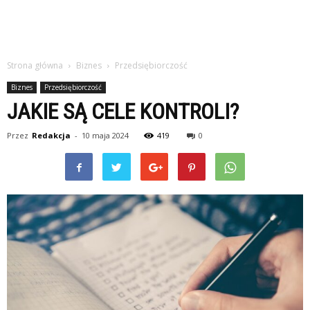
Strona główna
Biznes
Przedsiębiorczość
Biznes
Przedsiębiorczość
JAKIE SĄ CELE KONTROLI?
Przez
Redakcja
-
10 maja 2024
419
0