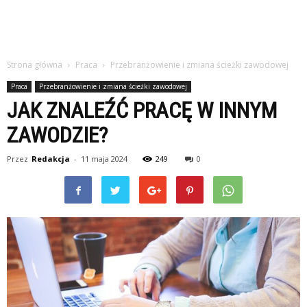
Strona główna
Praca
Przebranżowienie i zmiana ścieżki zawodowej
Praca
Przebranżowienie i zmiana ścieżki zawodowej
JAK ZNALEŹĆ PRACĘ W INNYM
ZAWODZIE?
Przez
Redakcja
-
11 maja 2024
249
0