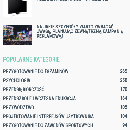
NA JAKIE SZCZEGÓŁY WARTO ZWRACAĆ
UWAGĘ, PLANUJĄC ZEWNĘTRZNĄ KAMPANIĘ
REKLAMOWĄ?
POPULARNE KATEGORIE
265
PRZYGOTOWANIE DO EGZAMINÓW
258
PSYCHOLOGIA
170
PRZEDSIĘBIORCZOŚĆ
164
PRZEDSZKOLE I WCZESNA EDUKACJA
105
PRZYWÓDZTWO
104
PROJEKTOWANIE INTERFEJSÓW UŻYTKOWNIKA
94
PRZYGOTOWANIE DO ZAWODÓW SPORTOWYCH