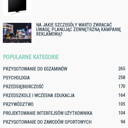
NA JAKIE SZCZEGÓŁY WARTO ZWRACAĆ
UWAGĘ, PLANUJĄC ZEWNĘTRZNĄ KAMPANIĘ
REKLAMOWĄ?
POPULARNE KATEGORIE
265
PRZYGOTOWANIE DO EGZAMINÓW
258
PSYCHOLOGIA
170
PRZEDSIĘBIORCZOŚĆ
164
PRZEDSZKOLE I WCZESNA EDUKACJA
105
PRZYWÓDZTWO
104
PROJEKTOWANIE INTERFEJSÓW UŻYTKOWNIKA
94
PRZYGOTOWANIE DO ZAWODÓW SPORTOWYCH