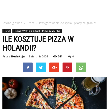
Strona główna
Praca
Przygotowanie do życia i pracy za granicą
Praca
Przygotowanie do życia i pracy za granicą
ILE KOSZTUJE PIZZA W
HOLANDII?
Przez
Redakcja
-
2 sierpnia 2024
541
0