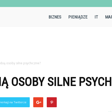
Aircold.pl
BIZNES
PIENIĄDZE
IT
MAR
obią osoby silne psychicznie?
IĄ OSOBY SILNE PSYCH
ierkaj) na Twitterze