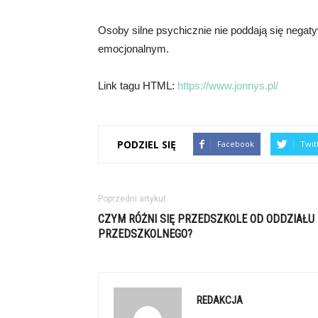
Osoby silne psychicznie nie poddają się nega
emocjonalnym.
Link tagu HTML:
https://www.jonnys.pl/
PODZIEL SIĘ
Facebook
Twit
Poprzedni artykuł
CZYM RÓŻNI SIĘ PRZEDSZKOLE OD ODDZIAŁU
PRZEDSZKOLNEGO?
REDAKCJA