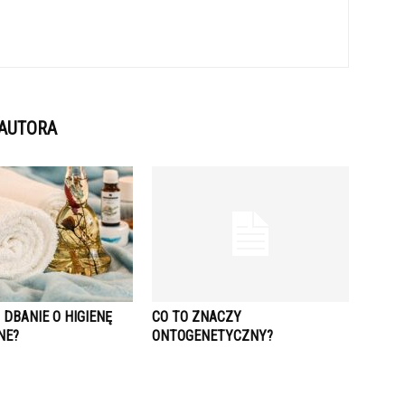
 AUTORA
DBANIE O HIGIENĘ
CO TO ZNACZY
NE?
ONTOGENETYCZNY?