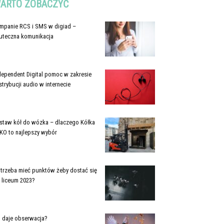
ARTO ZOBACZYĆ
mpanie RCS i SMS w digiad –
uteczna komunikacja
dependent Digital pomoc w zakresie
strybucji audio w internecie
staw kół do wózka – dlaczego Kółka
KO to najlepszy wybór
e trzeba mieć punktów żeby dostać się
 liceum 2023?
 daje obserwacja?