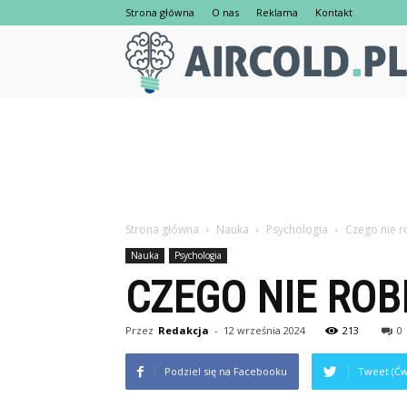
Strona główna
O nas
Reklama
Kontakt
Strona główna
Nauka
Psychologia
Czego nie r
Nauka
Psychologia
CZEGO NIE ROB
Przez
Redakcja
-
12 września 2024
213
0
Podziel się na Facebooku
Tweet (Ćw