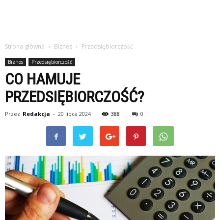
Strona główna
Biznes
Przedsiębiorczość
Biznes
Przedsiębiorczość
CO HAMUJE
PRZEDSIĘBIORCZOŚĆ?
Przez
Redakcja
-
20 lipca 2024
388
0