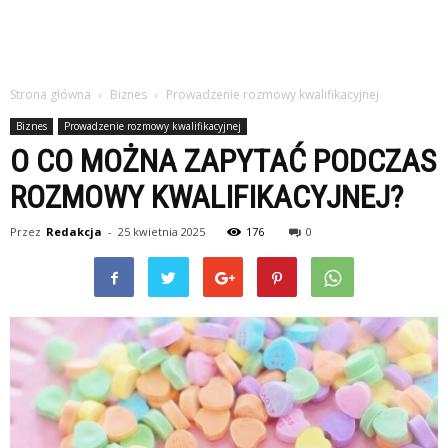
Strona główna
Biznes
Prowadzenie rozmowy kwalifikacyjnej
Biznes
Prowadzenie rozmowy kwalifikacyjnej
O CO MOŻNA ZAPYTAĆ PODCZAS
ROZMOWY KWALIFIKACYJNEJ?
Przez
Redakcja
-
25 kwietnia 2025
176
0