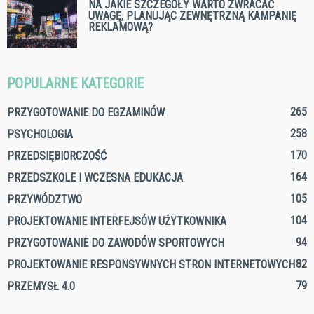
NA JAKIE SZCZEGÓŁY WARTO ZWRACAĆ
UWAGĘ, PLANUJĄC ZEWNĘTRZNĄ KAMPANIĘ
REKLAMOWĄ?
POPULARNE KATEGORIE
265
PRZYGOTOWANIE DO EGZAMINÓW
258
PSYCHOLOGIA
170
PRZEDSIĘBIORCZOŚĆ
164
PRZEDSZKOLE I WCZESNA EDUKACJA
105
PRZYWÓDZTWO
104
PROJEKTOWANIE INTERFEJSÓW UŻYTKOWNIKA
94
PRZYGOTOWANIE DO ZAWODÓW SPORTOWYCH
82
PROJEKTOWANIE RESPONSYWNYCH STRON INTERNETOWYCH
79
PRZEMYSŁ 4.0