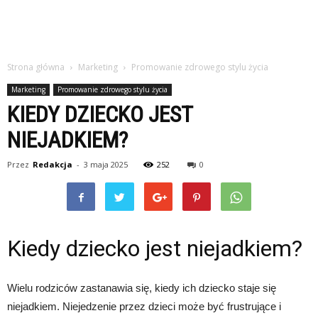
Strona główna
Marketing
Promowanie zdrowego stylu życia
Marketing
Promowanie zdrowego stylu życia
KIEDY DZIECKO JEST
NIEJADKIEM?
Przez
Redakcja
-
3 maja 2025
252
0
Kiedy dziecko jest niejadkiem?
Wielu rodziców zastanawia się, kiedy ich dziecko staje się
niejadkiem. Niejedzenie przez dzieci może być frustrujące i