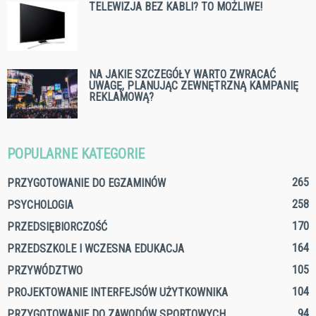
TELEWIZJA BEZ KABLI? TO MOŻLIWE!
NA JAKIE SZCZEGÓŁY WARTO ZWRACAĆ
UWAGĘ, PLANUJĄC ZEWNĘTRZNĄ KAMPANIĘ
REKLAMOWĄ?
POPULARNE KATEGORIE
265
PRZYGOTOWANIE DO EGZAMINÓW
258
PSYCHOLOGIA
170
PRZEDSIĘBIORCZOŚĆ
164
PRZEDSZKOLE I WCZESNA EDUKACJA
105
PRZYWÓDZTWO
104
PROJEKTOWANIE INTERFEJSÓW UŻYTKOWNIKA
94
PRZYGOTOWANIE DO ZAWODÓW SPORTOWYCH