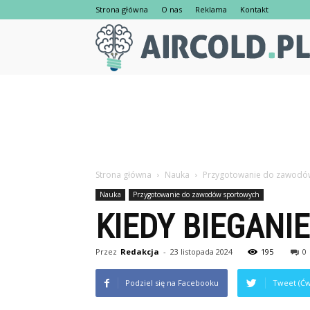
Strona główna
O nas
Reklama
Kontakt
Strona główna
Nauka
Przygotowanie do zawodó
Nauka
Przygotowanie do zawodów sportowych
KIEDY BIEGANI
Przez
Redakcja
-
23 listopada 2024
195
0
Podziel się na Facebooku
Tweet (Ćw