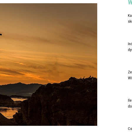
W
Ka
sk
In
dy
Ze
WI
Il
do
Co