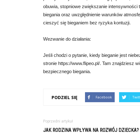
obuwia, stopniowe zwiększanie intensywności t
biegania oraz uwzględnienie warunków atmosf
cieszyć się bieganiem bez ryzyka kontuzji.
Wezwanie do działania:
Jeśli chodzi o pytanie, kiedy bieganie jest ni
stronie https://www.flipeo.pl/. Tam znajdziesz
bezpiecznego biegania.
PODZIEL SIĘ
Facebook
Twit
Poprzedni artykuł
JAK RODZINA WPŁYWA NA ROZWÓJ DZIECKA?