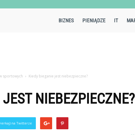
Aircold.pl
BIZNES
PIENIĄDZE
IT
MAR
w sportowych
Kiedy bieganie jest niebezpieczne?
E JEST NIEBEZPIECZNE?
ierkaj) na Twitterze