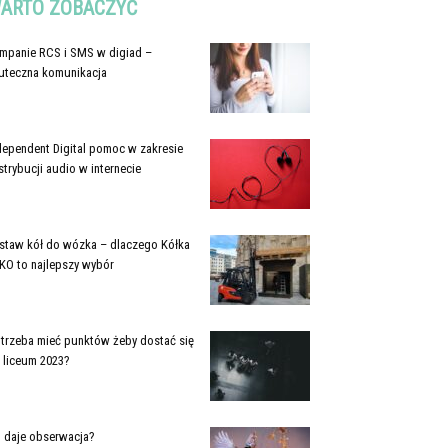
ARTO ZOBACZYĆ
mpanie RCS i SMS w digiad –
uteczna komunikacja
dependent Digital pomoc w zakresie
strybucji audio w internecie
staw kół do wózka – dlaczego Kółka
KO to najlepszy wybór
e trzeba mieć punktów żeby dostać się
 liceum 2023?
 daje obserwacja?