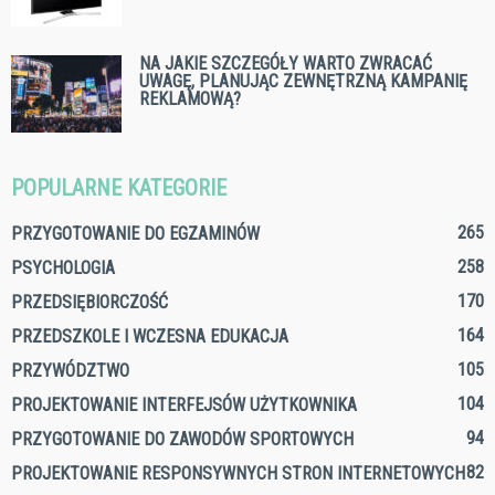
NA JAKIE SZCZEGÓŁY WARTO ZWRACAĆ
UWAGĘ, PLANUJĄC ZEWNĘTRZNĄ KAMPANIĘ
REKLAMOWĄ?
POPULARNE KATEGORIE
265
PRZYGOTOWANIE DO EGZAMINÓW
258
PSYCHOLOGIA
170
PRZEDSIĘBIORCZOŚĆ
164
PRZEDSZKOLE I WCZESNA EDUKACJA
105
PRZYWÓDZTWO
104
PROJEKTOWANIE INTERFEJSÓW UŻYTKOWNIKA
94
PRZYGOTOWANIE DO ZAWODÓW SPORTOWYCH
82
PROJEKTOWANIE RESPONSYWNYCH STRON INTERNETOWYCH