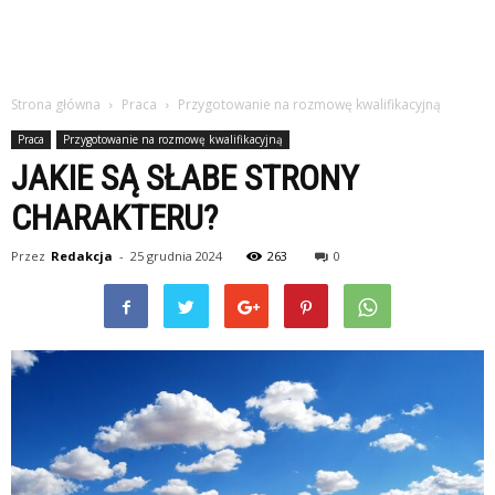
Strona główna
Praca
Przygotowanie na rozmowę kwalifikacyjną
Praca
Przygotowanie na rozmowę kwalifikacyjną
JAKIE SĄ SŁABE STRONY
CHARAKTERU?
Przez
Redakcja
-
25 grudnia 2024
263
0