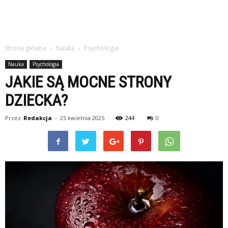
Strona główna
Nauka
Psychologia
Nauka
Psychologia
JAKIE SĄ MOCNE STRONY
DZIECKA?
Przez
Redakcja
-
25 kwietnia 2025
244
0