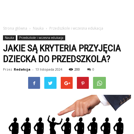
Strona główna
Nauka
Przedszkole i wczesna edukacja
Nauka
Przedszkole i wczesna edukacja
JAKIE SĄ KRYTERIA PRZYJĘCIA
DZIECKA DO PRZEDSZKOLA?
Przez
Redakcja
-
13 listopada 2024
200
0