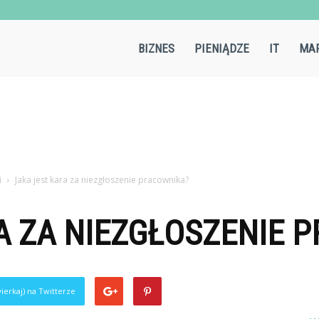
Aircold.pl
BIZNES
PIENIĄDZE
IT
MAR
i
Jaka jest kara za niezgłoszenie pracownika?
A ZA NIEZGŁOSZENIE 
ierkaj) na Twitterze