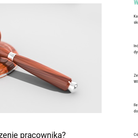
W
Ka
sk
In
dy
Ze
WI
Il
do
szenie pracownika?
Co