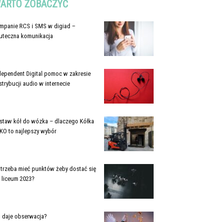
ARTO ZOBACZYĆ
mpanie RCS i SMS w digiad –
uteczna komunikacja
dependent Digital pomoc w zakresie
strybucji audio w internecie
staw kół do wózka – dlaczego Kółka
KO to najlepszy wybór
e trzeba mieć punktów żeby dostać się
 liceum 2023?
 daje obserwacja?