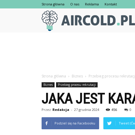
Strona główna
O nas
Reklama
Kontakt
Strona główna
Biznes
Przebieg procesu rekrutacj
Biznes
Przebieg procesu rekrutacji
JAKA JEST KAR
Przez
Redakcja
-
27 grudnia 2024
456
0
Podziel się na Facebooku
Tweet (Ćw