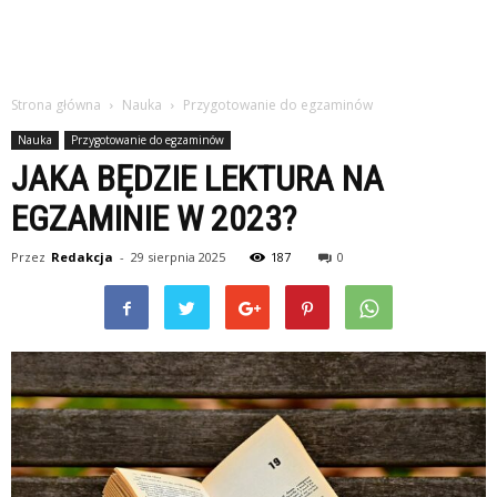
Strona główna
Nauka
Przygotowanie do egzaminów
Nauka
Przygotowanie do egzaminów
JAKA BĘDZIE LEKTURA NA
EGZAMINIE W 2023?
Przez
Redakcja
-
29 sierpnia 2025
187
0