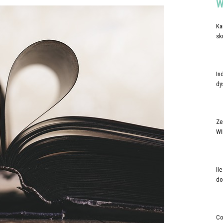
W
Ka
sk
In
dy
Ze
WI
Il
do
Co