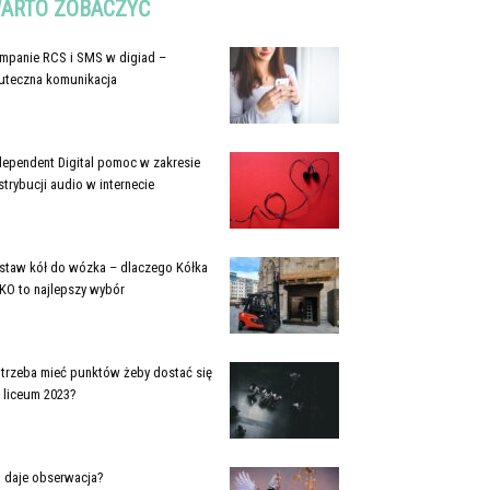
ARTO ZOBACZYĆ
mpanie RCS i SMS w digiad –
uteczna komunikacja
dependent Digital pomoc w zakresie
strybucji audio w internecie
staw kół do wózka – dlaczego Kółka
KO to najlepszy wybór
e trzeba mieć punktów żeby dostać się
 liceum 2023?
 daje obserwacja?