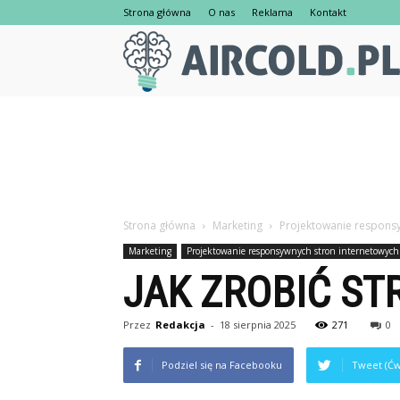
Strona główna
O nas
Reklama
Kontakt
Strona główna
Marketing
Projektowanie responsy
Marketing
Projektowanie responsywnych stron internetowych
JAK ZROBIĆ S
Przez
Redakcja
-
18 sierpnia 2025
271
0
Podziel się na Facebooku
Tweet (Ćw