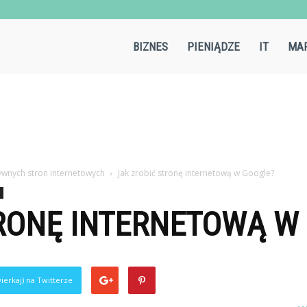
Aircold.pl
BIZNES
PIENIĄDZE
IT
MAR
wnych stron internetowych
Jak zrobić stronę internetową w Google?
TRONĘ INTERNETOWĄ W
ierkaj) na Twitterze