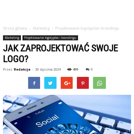
Strona główna
Marketing
Projektowanie logotypów i brandingu
Marketing
Projektowanie logotypów i brandingu
JAK ZAPROJEKTOWAĆ SWOJE
LOGO?
Przez
Redakcja
-
30 stycznia 2024
499
0