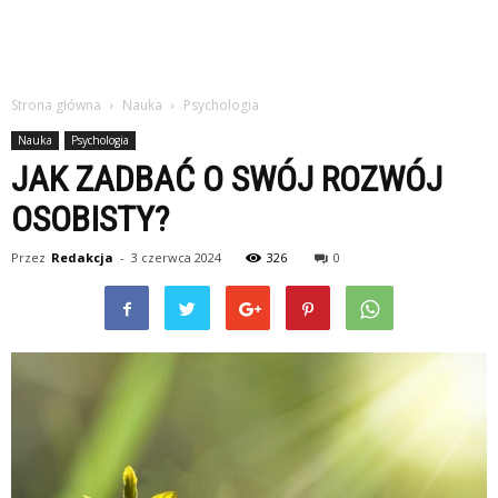
Strona główna
Nauka
Psychologia
Nauka
Psychologia
JAK ZADBAĆ O SWÓJ ROZWÓJ
OSOBISTY?
Przez
Redakcja
-
3 czerwca 2024
326
0