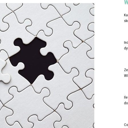
W
Ka
sk
In
dy
Ze
WI
Il
do
Co