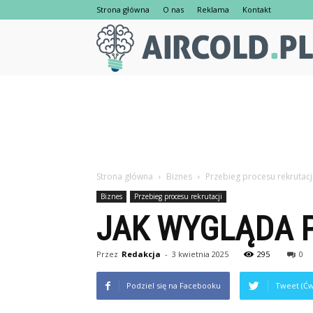
Strona główna
O nas
Reklama
Kontakt
Strona główna
Biznes
Przebieg procesu rekrutacj
Biznes
Przebieg procesu rekrutacji
JAK WYGLĄDA 
Przez
Redakcja
-
3 kwietnia 2025
295
0
Podziel się na Facebooku
Tweet (Ćw