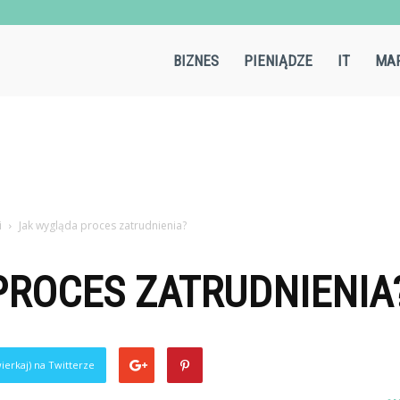
Aircold.pl
BIZNES
PIENIĄDZE
IT
MAR
i
Jak wygląda proces zatrudnienia?
PROCES ZATRUDNIENIA
ierkaj) na Twitterze