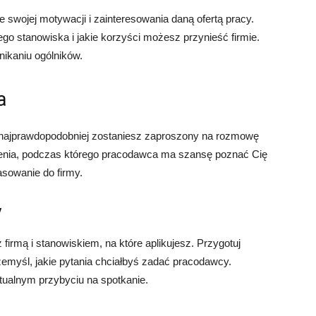
 swojej motywacji i zainteresowania daną ofertą pracy.
go stanowiska i jakie korzyści możesz przynieść firmie.
nikaniu ogólników.
a
, najprawdopodobniej zostaniesz zaproszony na rozmowę
nienia, podczas którego pracodawca ma szansę poznać Cię
asowanie do firmy.
y
irmą i stanowiskiem, na które aplikujesz. Przygotuj
zemyśl, jakie pytania chciałbyś zadać pracodawcy.
tualnym przybyciu na spotkanie.