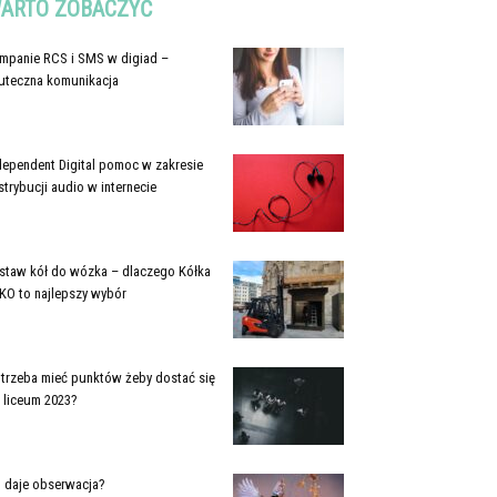
ARTO ZOBACZYĆ
mpanie RCS i SMS w digiad –
uteczna komunikacja
dependent Digital pomoc w zakresie
strybucji audio w internecie
staw kół do wózka – dlaczego Kółka
KO to najlepszy wybór
e trzeba mieć punktów żeby dostać się
 liceum 2023?
 daje obserwacja?