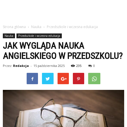
Strona główna
Nauka
Przedszkole i wczesna edukacja
Nauka
Przedszkole i wczesna edukacja
JAK WYGLĄDA NAUKA
ANGIELSKIEGO W PRZEDSZKOLU?
Przez
Redakcja
-
15 października 2025
235
0