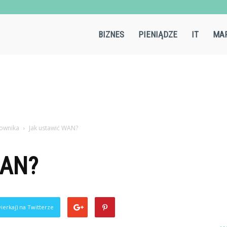
Aircold.pl
BIZNES
PIENIĄDZE
IT
MAR
kownika
Jak ustawić WAN?
WAN?
ierkaj) na Twitterze