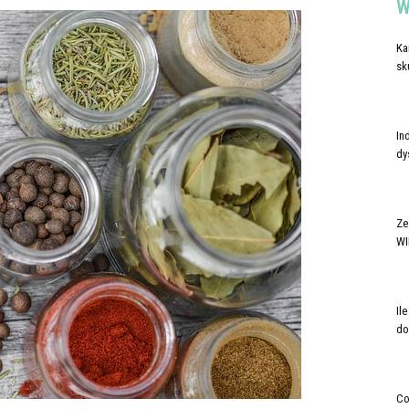
W
Ka
sk
In
dy
Ze
WI
Il
do
Co