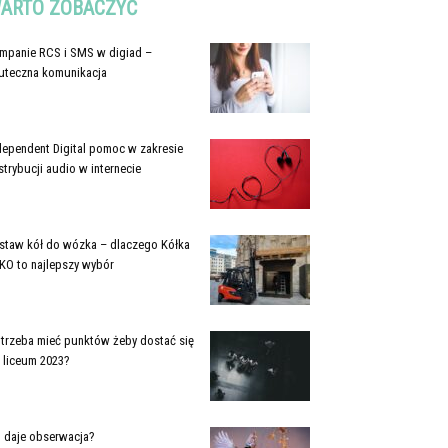
ARTO ZOBACZYĆ
mpanie RCS i SMS w digiad –
uteczna komunikacja
dependent Digital pomoc w zakresie
strybucji audio w internecie
staw kół do wózka – dlaczego Kółka
KO to najlepszy wybór
e trzeba mieć punktów żeby dostać się
 liceum 2023?
 daje obserwacja?