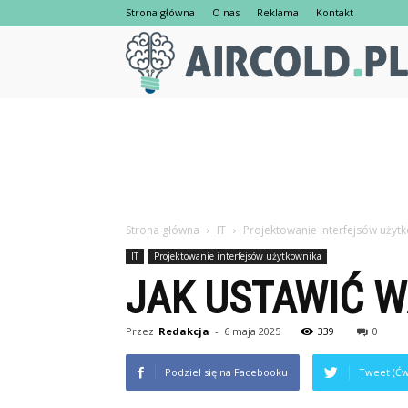
Strona główna
O nas
Reklama
Kontakt
Strona główna
IT
Projektowanie interfejsów użyt
IT
Projektowanie interfejsów użytkownika
JAK USTAWIĆ 
Przez
Redakcja
-
6 maja 2025
339
0
Podziel się na Facebooku
Tweet (Ćw