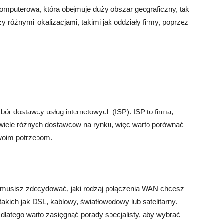
ć komputerowa, która obejmuje duży obszar geograficzny, tak
 różnymi lokalizacjami, takimi jak oddziały firmy, poprzez
ór dostawcy usług internetowych (ISP). ISP to firma,
je wiele różnych dostawców na rynku, więc warto porównać
 Twoim potrzebom.
 musisz zdecydować, jaki rodzaj połączenia WAN chcesz
 takich jak DSL, kablowy, światłowodowy lub satelitarny.
 dlatego warto zasięgnąć porady specjalisty, aby wybrać