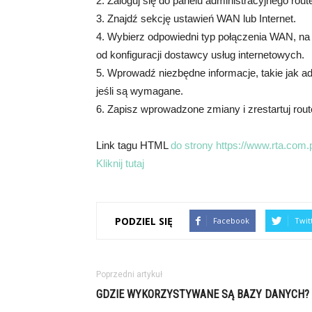
2. Zaloguj się do panelu administracyjnego rout
3. Znajdź sekcję ustawień WAN lub Internet.
4. Wybierz odpowiedni typ połączenia WAN, na 
od konfiguracji dostawcy usług internetowych.
5. Wprowadź niezbędne informacje, takie jak a
jeśli są wymagane.
6. Zapisz wprowadzone zmiany i zrestartuj router
Link tagu HTML
do strony https://www.rta.com.p
Kliknij tutaj
PODZIEL SIĘ
Facebook
Twit
Poprzedni artykuł
GDZIE WYKORZYSTYWANE SĄ BAZY DANYCH?