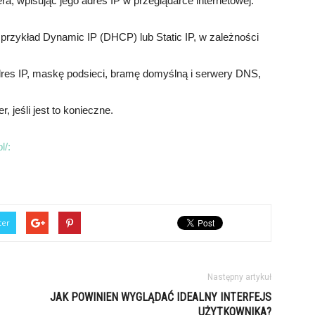
era, wpisując jego adres IP w przeglądarce internetowej.
przykład Dynamic IP (DHCP) lub Static IP, w zależności
dres IP, maskę podsieci, bramę domyślną i serwery DNS,
, jeśli jest to konieczne.
l/:
ter
Następny artykuł
JAK POWINIEN WYGLĄDAĆ IDEALNY INTERFEJS
UŻYTKOWNIKA?