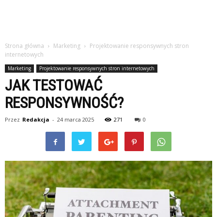
Strona główna
Marketing
Projektowanie responsywnych stron
internetowych
Marketing
Projektowanie responsywnych stron internetowych
JAK TESTOWAĆ
RESPONSYWNOŚĆ?
Przez
Redakcja
-
24 marca 2025
271
0