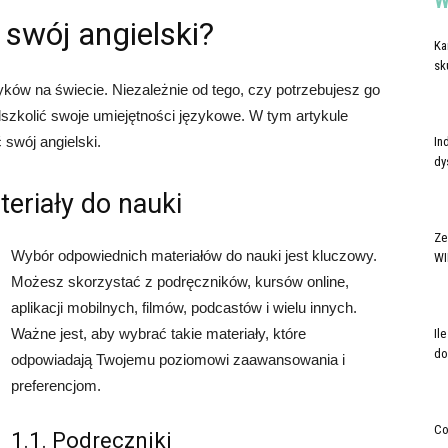
W
 swój angielski?
Ka
sk
zyków na świecie. Niezależnie od tego, czy potrzebujesz go
szkolić swoje umiejętności językowe. W tym artykule
 swój angielski.
In
dy
eriały do nauki
Ze
Wybór odpowiednich materiałów do nauki jest kluczowy.
WI
Możesz skorzystać z podręczników, kursów online,
aplikacji mobilnych, filmów, podcastów i wielu innych.
Ważne jest, aby wybrać takie materiały, które
Il
do
odpowiadają Twojemu poziomowi zaawansowania i
preferencjom.
Co
1.1. Podręczniki