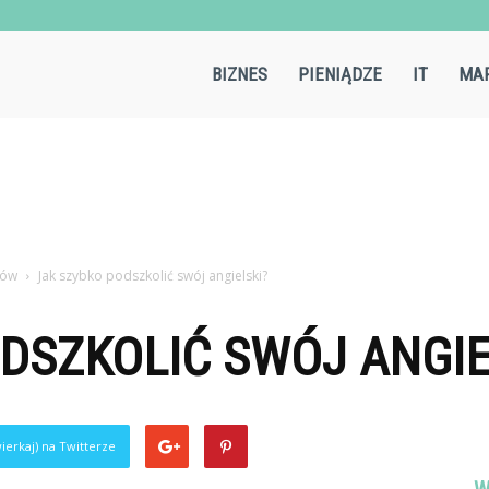
Aircold.pl
BIZNES
PIENIĄDZE
IT
MAR
nów
Jak szybko podszkolić swój angielski?
DSZKOLIĆ SWÓJ ANGIE
ierkaj) na Twitterze