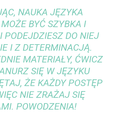
ĄC, NAUKA JĘZYKA
 MOŻE BYĆ SZYBKA I
I PODEJDZIESZ DO NIEJ
E I Z DETERMINACJĄ.
DNIE MATERIAŁY, ĆWICZ
ZANURZ SIĘ W JĘZYKU
ĘTAJ, ŻE KAŻDY POSTĘP
IĘC NIE ZRAŻAJ SIĘ
MI. POWODZENIA!