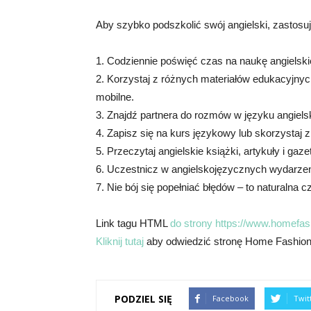
Aby szybko podszkolić swój angielski, zastosuj
1. Codziennie poświęć czas na naukę angielski
2. Korzystaj z różnych materiałów edukacyjnych,
mobilne.
3. Znajdź partnera do rozmów w języku angiels
4. Zapisz się na kurs językowy lub skorzystaj z
5. Przeczytaj angielskie książki, artykuły i gaz
6. Uczestnicz w angielskojęzycznych wydarzenia
7. Nie bój się popełniać błędów – to naturalna 
Link tagu HTML
do strony https://www.homefas
Kliknij tutaj
aby odwiedzić stronę Home Fashion
PODZIEL SIĘ
Facebook
Twit