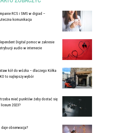
ARTO ZOBACZYĆ
mpanie RCS i SMS w digiad –
uteczna komunikacja
dependent Digital pomoc w zakresie
strybucji audio w internecie
staw kół do wózka – dlaczego Kółka
KO to najlepszy wybór
e trzeba mieć punktów żeby dostać się
 liceum 2023?
 daje obserwacja?