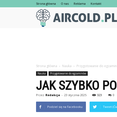
Strona główna
O nas
Reklama
Kontakt
Strona główna
Nauka
Przygotowanie do egzami
Nauka
Przygotowanie do egzaminów
JAK SZYBKO PO
Przez
Redakcja
-
23 stycznia 2025
323
0
Podziel się na Facebooku
Tweet (Ćw