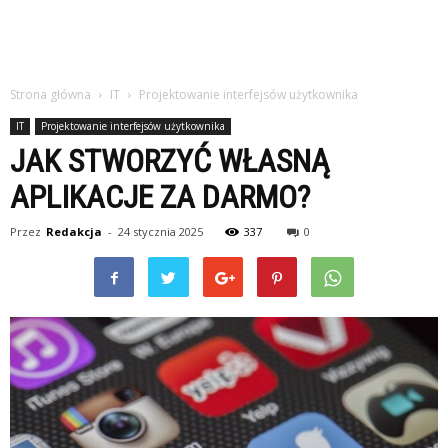
Strona główna
IT
Projektowanie interfejsów użytkownika
IT
Projektowanie interfejsów użytkownika
JAK STWORZYĆ WŁASNĄ
APLIKACJE ZA DARMO?
Przez
Redakcja
-
24 stycznia 2025
337
0