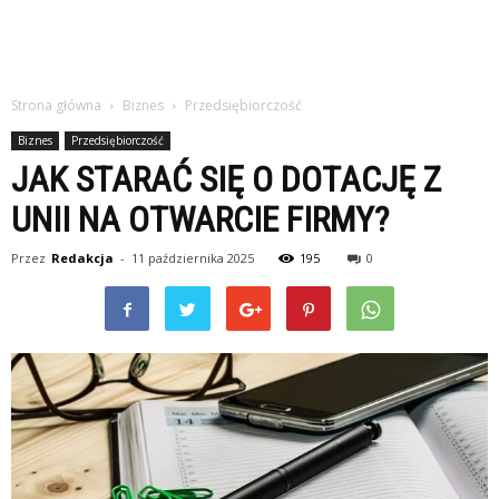
Strona główna
Biznes
Przedsiębiorczość
Biznes
Przedsiębiorczość
JAK STARAĆ SIĘ O DOTACJĘ Z
UNII NA OTWARCIE FIRMY?
Przez
Redakcja
-
11 października 2025
195
0