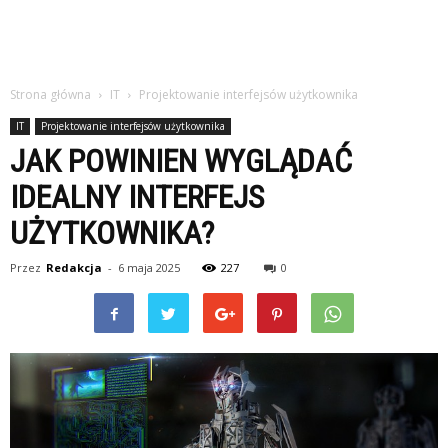
Strona główna
IT
Projektowanie interfejsów użytkownika
IT
Projektowanie interfejsów użytkownika
JAK POWINIEN WYGLĄDAĆ
IDEALNY INTERFEJS
UŻYTKOWNIKA?
Przez
Redakcja
-
6 maja 2025
227
0