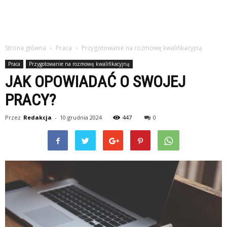
Strona główna
Praca
Przygotowanie na rozmowę kwalifikacyjną
Praca
Przygotowanie na rozmowę kwalifikacyjną
JAK OPOWIADAĆ O SWOJEJ
PRACY?
Przez
Redakcja
-
10 grudnia 2024
447
0