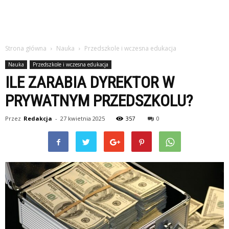
Strona główna
Nauka
Przedszkole i wczesna edukacja
Nauka
Przedszkole i wczesna edukacja
ILE ZARABIA DYREKTOR W
PRYWATNYM PRZEDSZKOLU?
Przez
Redakcja
-
27 kwietnia 2025
357
0