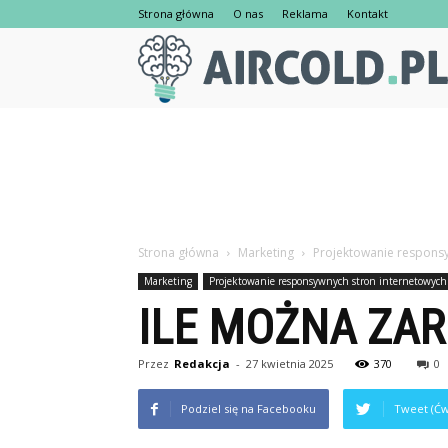
Strona główna
O nas
Reklama
Kontakt
Strona główna
Marketing
Projektowanie responsy
Marketing
Projektowanie responsywnych stron internetowych
ILE MOŻNA ZAR
Przez
Redakcja
-
27 kwietnia 2025
370
0
Podziel się na Facebooku
Tweet (Ćw