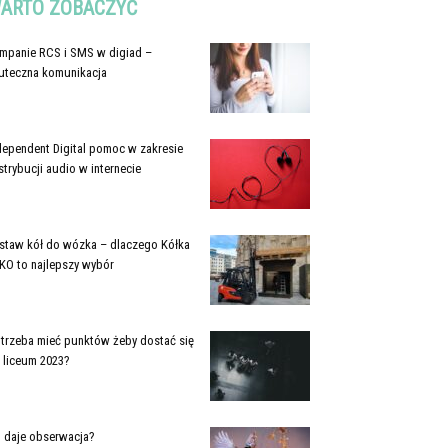
ARTO ZOBACZYĆ
mpanie RCS i SMS w digiad –
uteczna komunikacja
dependent Digital pomoc w zakresie
strybucji audio w internecie
staw kół do wózka – dlaczego Kółka
KO to najlepszy wybór
e trzeba mieć punktów żeby dostać się
 liceum 2023?
 daje obserwacja?