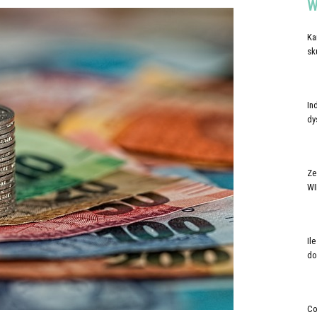
W
Ka
sk
In
dy
Ze
WI
Il
do
Co