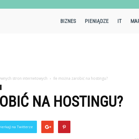
Aircold.pl
BIZNES
PIENIĄDZE
IT
MAR
wnych stron internetowych
Ile można zarobić na hostingu?
OBIĆ NA HOSTINGU?
ierkaj) na Twitterze