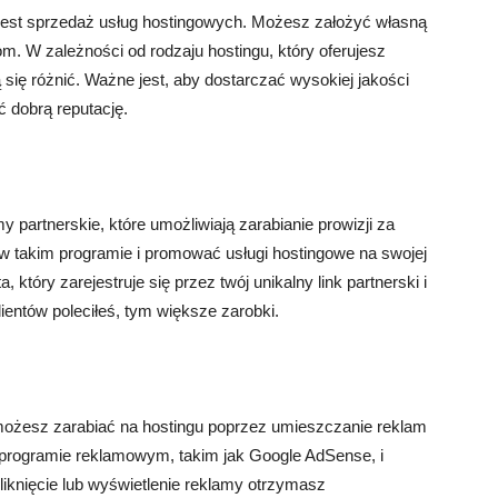
est sprzedaż usług hostingowych. Możesz założyć własną
om. W zależności od rodzaju hostingu, który oferujesz
ię różnić. Ważne jest, aby dostarczać wysokiej jakości
ć dobrą reputację.
partnerskie, które umożliwiają zarabianie prowizji za
 w takim programie i promować usługi hostingowe na swojej
, który zarejestruje się przez twój unikalny link partnerski i
lientów poleciłeś, tym większe zarobki.
 możesz zarabiać na hostingu poprzez umieszczanie reklam
w programie reklamowym, takim jak Google AdSense, i
liknięcie lub wyświetlenie reklamy otrzymasz