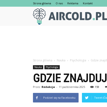
Strona główna
O nas
Reklama
Kontakt
Strona główna
Nauka
Psychologia
Gdzie znajd
Nauka
Psychologia
GDZIE ZNAJDUJ
Przez
Redakcja
-
11 października 2025
159
Podziel się na Facebooku
Tweet (Ćw