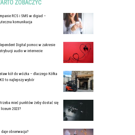
ARTO ZOBACZYĆ
mpanie RCS i SMS w digiad –
uteczna komunikacja
dependent Digital pomoc w zakresie
strybucji audio w internecie
staw kół do wózka – dlaczego Kółka
KO to najlepszy wybór
e trzeba mieć punktów żeby dostać się
 liceum 2023?
 daje obserwacja?