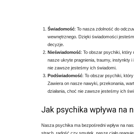
Świadomość
: To nasza zdolność do odczu
wewnętrznego. Dzięki świadomości jesteśm
decyzje.
Nieświadomość
: To obszar psychiki, któr
nasze ukryte pragnienia, traumy, instynkty 
nie zawsze jesteśmy ich świadomi.
Podświadomość
: To obszar psychiki, któ
Zawiera on nasze nawyki, przekonania, wart
działania, choć nie zawsze jesteśmy ich św
Jak psychika wpływa na n
Nasza psychika ma bezpośredni wpływ na nasze
strach, radość czy smutek, nasze ciało reaguj