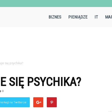
Aircold.pl
BIZNES
PIENIĄDZE
IT
MAR
uje się psychika?
E SIĘ PSYCHIKA?
0
ierkaj) na Twitterze