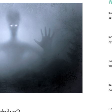
W
Ka
sk
In
dy
Ze
WI
Il
do
Co