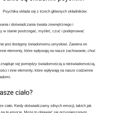
Psychika składa się z trzech głównych składników:
wania i doświadczania świata zewnętrznego i
y w stanie postrzegać, myśleć, czuć i podejmować
y nie jest dostępny świadomemu umysłowi. Zawiera on
i inne elementy, które wpływają na nasze zachowanie, choć
ry znajduje się pomiędzy świadomością a nieświadomością.
ości i inne elementy, które wpływają na nasze codzienne
iadomi.
asze ciało?
 ciało. Kiedy doświadczamy silnych emocji, takich jak
e na te emocje. Może to objawiać się przyspieszonym