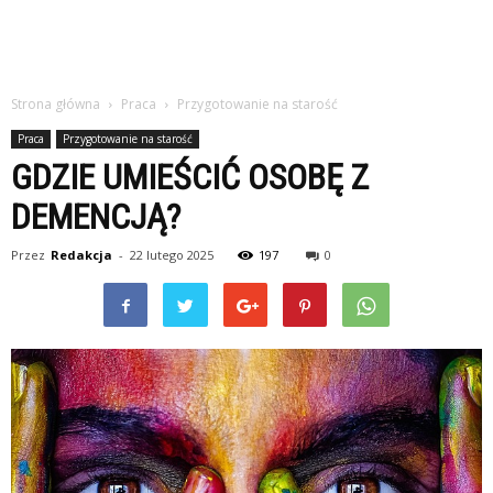
Strona główna
Praca
Przygotowanie na starość
Praca
Przygotowanie na starość
GDZIE UMIEŚCIĆ OSOBĘ Z
DEMENCJĄ?
Przez
Redakcja
-
22 lutego 2025
197
0