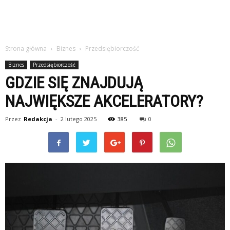
Strona główna
Biznes
Przedsiębiorczość
Biznes
Przedsiębiorczość
GDZIE SIĘ ZNAJDUJĄ
NAJWIĘKSZE AKCELERATORY?
Przez
Redakcja
-
2 lutego 2025
385
0