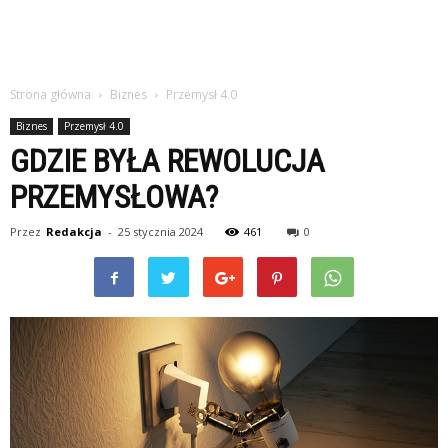
Strona główna
Biznes
Przemysł 4.0
Biznes
Przemysł 4.0
GDZIE BYŁA REWOLUCJA
PRZEMYSŁOWA?
Przez
Redakcja
-
25 stycznia 2024
461
0