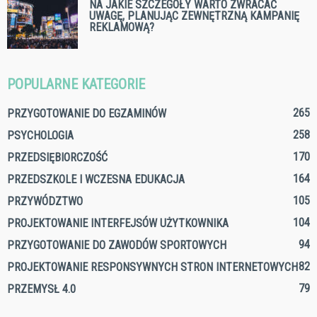
NA JAKIE SZCZEGÓŁY WARTO ZWRACAĆ
UWAGĘ, PLANUJĄC ZEWNĘTRZNĄ KAMPANIĘ
REKLAMOWĄ?
POPULARNE KATEGORIE
265
PRZYGOTOWANIE DO EGZAMINÓW
258
PSYCHOLOGIA
170
PRZEDSIĘBIORCZOŚĆ
164
PRZEDSZKOLE I WCZESNA EDUKACJA
105
PRZYWÓDZTWO
104
PROJEKTOWANIE INTERFEJSÓW UŻYTKOWNIKA
94
PRZYGOTOWANIE DO ZAWODÓW SPORTOWYCH
82
PROJEKTOWANIE RESPONSYWNYCH STRON INTERNETOWYCH
79
PRZEMYSŁ 4.0