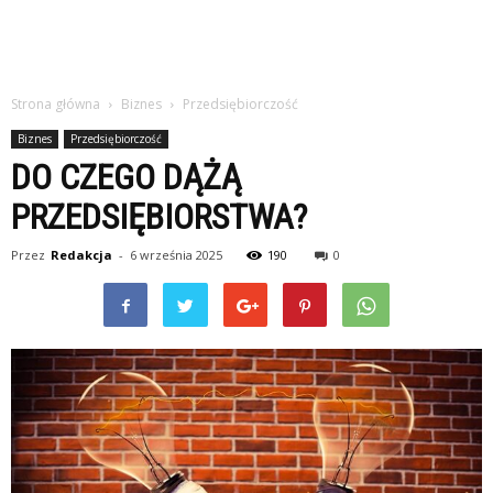
Strona główna
Biznes
Przedsiębiorczość
Biznes
Przedsiębiorczość
DO CZEGO DĄŻĄ
PRZEDSIĘBIORSTWA?
Przez
Redakcja
-
6 września 2025
190
0