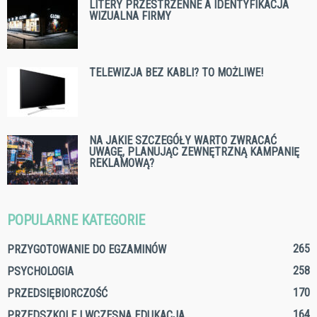
LITERY PRZESTRZENNE A IDENTYFIKACJA
WIZUALNA FIRMY
TELEWIZJA BEZ KABLI? TO MOŻLIWE!
NA JAKIE SZCZEGÓŁY WARTO ZWRACAĆ
UWAGĘ, PLANUJĄC ZEWNĘTRZNĄ KAMPANIĘ
REKLAMOWĄ?
POPULARNE KATEGORIE
265
PRZYGOTOWANIE DO EGZAMINÓW
258
PSYCHOLOGIA
170
PRZEDSIĘBIORCZOŚĆ
164
PRZEDSZKOLE I WCZESNA EDUKACJA