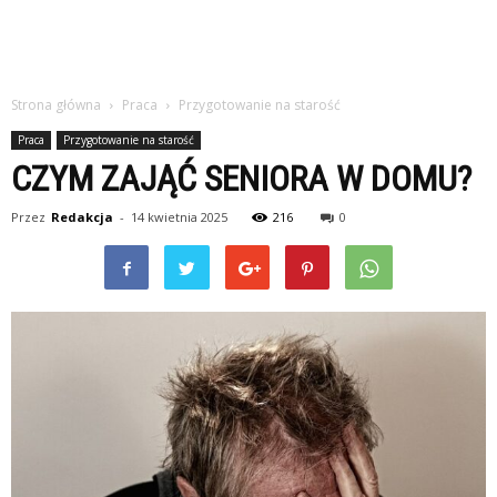
Strona główna
Praca
Przygotowanie na starość
Praca
Przygotowanie na starość
CZYM ZAJĄĆ SENIORA W DOMU?
Przez
Redakcja
-
14 kwietnia 2025
216
0