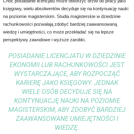
Choć posiadanie licencjatu może otworzyć drzwi do pracy jako
księgowy, wielu absolwentów decyduje się na kontynuację nauki
na poziomie magisterskim. Studia magisterskie w dziedzinie
rachunkowości pozwalają zdobyć bardziej zaawansowaną
wiedzę i umiejętności, co może przekładać się na lepsze
perspektywy zawodowe i wyższe zarobki.
POSIADANIE LICENCJATU W DZIEDZINIE
EKONOMII LUB RACHUNKOWOŚCI JEST
WYSTARCZAJĄCE, ABY ROZPOCZĄĆ
KARIERĘ JAKO KSIĘGOWY. JEDNAK
WIELE OSÓB DECYDUJE SIĘ NA
KONTYNUACJĘ NAUKI NA POZIOMIE
MAGISTERSKIM, ABY ZDOBYĆ BARDZIEJ
ZAAWANSOWANE UMIEJĘTNOŚCI I
WIEDZĘ.