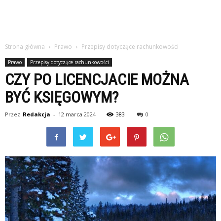
Strona główna
Prawo
Przepisy dotyczące rachunkowości
Prawo
Przepisy dotyczące rachunkowości
CZY PO LICENCJACIE MOŻNA
BYĆ KSIĘGOWYM?
Przez
Redakcja
-
12 marca 2024
383
0