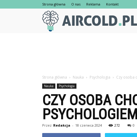
Strona główna
O nas
Reklama
Kontakt
Strona główna
Nauka
Psychologia
Czy osoba 
Nauka
Psychologia
CZY OSOBA CH
PSYCHOLOGIEM
Przez
Redakcja
-
18 czerwca 2024
272
0