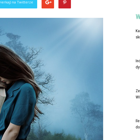
ierkaj) na Twitterze
W
Ka
sk
In
dy
Ze
WI
Il
do