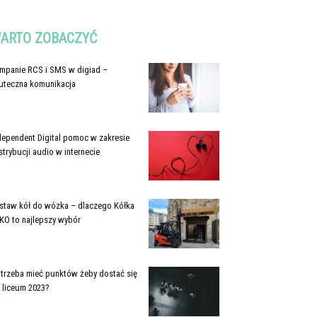
ARTO ZOBACZYĆ
mpanie RCS i SMS w digiad –
uteczna komunikacja
dependent Digital pomoc w zakresie
strybucji audio w internecie
staw kół do wózka – dlaczego Kółka
KO to najlepszy wybór
e trzeba mieć punktów żeby dostać się
 liceum 2023?