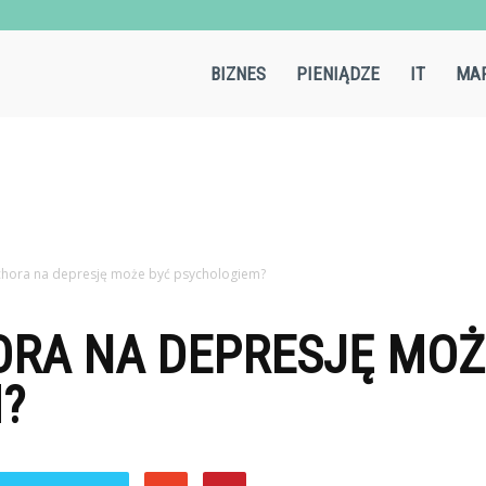
Aircold.pl
BIZNES
PIENIĄDZE
IT
MAR
chora na depresję może być psychologiem?
ORA NA DEPRESJĘ MOŻ
?