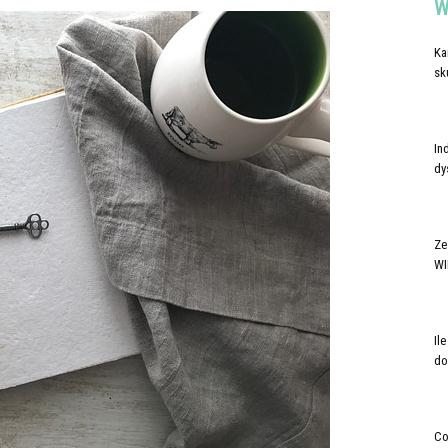
W
Ka
sk
In
dy
Ze
WI
Il
do
Co