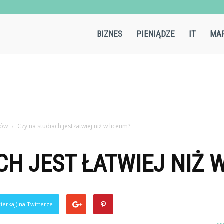
Aircold.pl
BIZNES
PIENIĄDZE
IT
MAR
nów
Czy na studiach jest łatwiej niż w liceum?
CH JEST ŁATWIEJ NIŻ 
ierkaj) na Twitterze