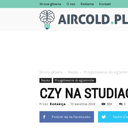
Strona główna
O nas
Reklama
Kontakt
Strona główna
Nauka
Przygotowanie do egzami
Nauka
Przygotowanie do egzaminów
CZY NA STUDIA
Przez
Redakcja
-
10 kwietnia 2024
551
0
Podziel się na Facebooku
Tweet (Ćw