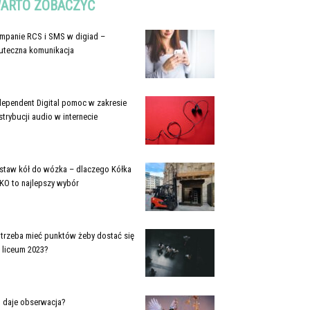
ARTO ZOBACZYĆ
mpanie RCS i SMS w digiad –
uteczna komunikacja
dependent Digital pomoc w zakresie
strybucji audio w internecie
staw kół do wózka – dlaczego Kółka
KO to najlepszy wybór
e trzeba mieć punktów żeby dostać się
 liceum 2023?
 daje obserwacja?