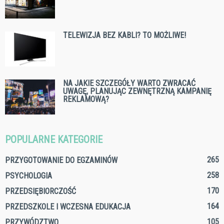
TELEWIZJA BEZ KABLI? TO MOŻLIWE!
NA JAKIE SZCZEGÓŁY WARTO ZWRACAĆ
UWAGĘ, PLANUJĄC ZEWNĘTRZNĄ KAMPANIĘ
REKLAMOWĄ?
POPULARNE KATEGORIE
265
PRZYGOTOWANIE DO EGZAMINÓW
258
PSYCHOLOGIA
170
PRZEDSIĘBIORCZOŚĆ
164
PRZEDSZKOLE I WCZESNA EDUKACJA
105
PRZYWÓDZTWO