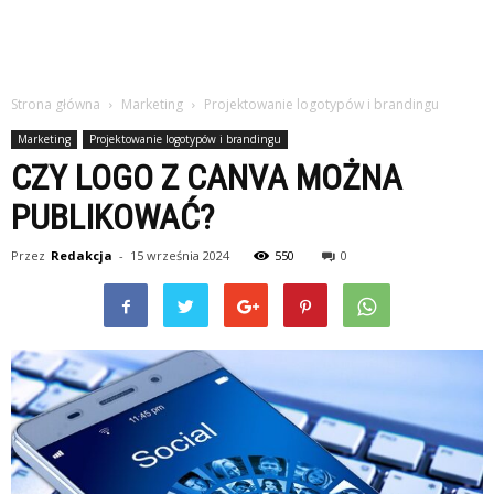
Strona główna
Marketing
Projektowanie logotypów i brandingu
Marketing
Projektowanie logotypów i brandingu
CZY LOGO Z CANVA MOŻNA
PUBLIKOWAĆ?
Przez
Redakcja
-
15 września 2024
550
0