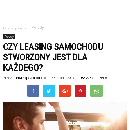
Strona główna
Porady
Porady
CZY LEASING SAMOCHODU
STWORZONY JEST DLA
KAŻDEGO?
Przez
Redakcja Aircold.pl
-
6 sierpnia 2019
2037
0