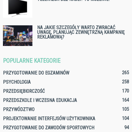
NA JAKIE SZCZEGÓŁY WARTO ZWRACAĆ
UWAGĘ, PLANUJĄC ZEWNĘTRZNĄ KAMPANIĘ
REKLAMOWĄ?
POPULARNE KATEGORIE
265
PRZYGOTOWANIE DO EGZAMINÓW
258
PSYCHOLOGIA
170
PRZEDSIĘBIORCZOŚĆ
164
PRZEDSZKOLE I WCZESNA EDUKACJA
105
PRZYWÓDZTWO
104
PROJEKTOWANIE INTERFEJSÓW UŻYTKOWNIKA
94
PRZYGOTOWANIE DO ZAWODÓW SPORTOWYCH