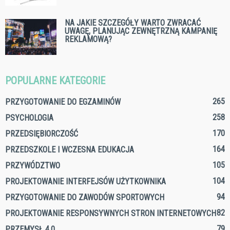
NA JAKIE SZCZEGÓŁY WARTO ZWRACAĆ
UWAGĘ, PLANUJĄC ZEWNĘTRZNĄ KAMPANIĘ
REKLAMOWĄ?
POPULARNE KATEGORIE
265
PRZYGOTOWANIE DO EGZAMINÓW
258
PSYCHOLOGIA
170
PRZEDSIĘBIORCZOŚĆ
164
PRZEDSZKOLE I WCZESNA EDUKACJA
105
PRZYWÓDZTWO
104
PROJEKTOWANIE INTERFEJSÓW UŻYTKOWNIKA
94
PRZYGOTOWANIE DO ZAWODÓW SPORTOWYCH
82
PROJEKTOWANIE RESPONSYWNYCH STRON INTERNETOWYCH
79
PRZEMYSŁ 4.0