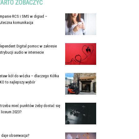
ARTO ZOBACZYĆ
mpanie RCS i SMS w digiad –
uteczna komunikacja
dependent Digital pomoc w zakresie
strybucji audio w internecie
staw kół do wózka – dlaczego Kółka
KO to najlepszy wybór
e trzeba mieć punktów żeby dostać się
 liceum 2023?
 daje obserwacja?