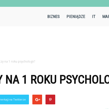
Aircold.pl
BIZNES
PIENIĄDZE
IT
MAR
czy na 1 roku psychologii?
Y NA 1 ROKU PSYCHOLO
ierkaj) na Twitterze