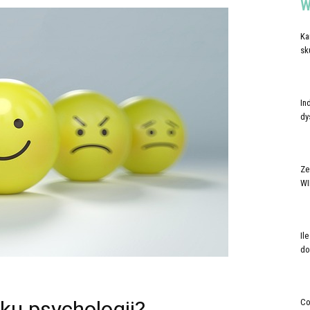
W
Ka
sk
In
dy
Ze
WI
Il
do
ku psychologii?
Co