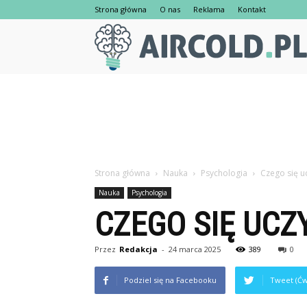
Strona główna
O nas
Reklama
Kontakt
Strona główna
Nauka
Psychologia
Czego się u
Nauka
Psychologia
CZEGO SIĘ UCZ
Przez
Redakcja
-
24 marca 2025
389
0
Podziel się na Facebooku
Tweet (Ćw