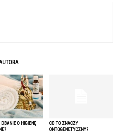
 AUTORA
DBANIE O HIGIENĘ
CO TO ZNACZY
NE?
ONTOGENETYCZNY?