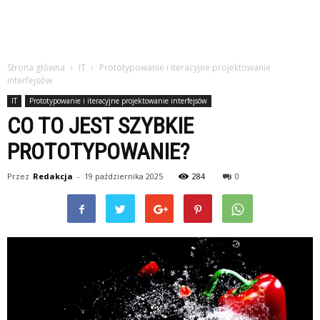
Strona główna
IT
Prototypowanie i iteracyjne projektowanie
interfejsów
IT
Prototypowanie i iteracyjne projektowanie interfejsów
CO TO JEST SZYBKIE
PROTOTYPOWANIE?
Przez
Redakcja
-
19 października 2025
284
0