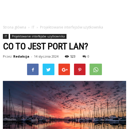
Strona główna
IT
Projektowanie interfejsów użytkownika
IT
Projektowanie interfejsów użytkownika
CO TO JEST PORT LAN?
Przez
Redakcja
-
14 stycznia 2024
523
0