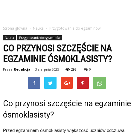
Strona główna
Nauka
Przygotowanie do egzaminów
Nauka
Przygotowanie do egzaminów
CO PRZYNOSI SZCZĘŚCIE NA
EGZAMINIE ÓSMOKLASISTY?
Przez
Redakcja
-
3 sierpnia 2025
298
0
Co przynosi szczęście na egzaminie
ósmoklasisty?
Przed egzaminem ósmoklasisty większość uczniów odczuwa