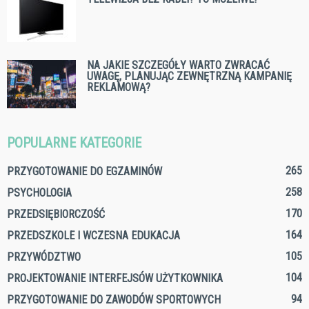
NA JAKIE SZCZEGÓŁY WARTO ZWRACAĆ
UWAGĘ, PLANUJĄC ZEWNĘTRZNĄ KAMPANIĘ
REKLAMOWĄ?
POPULARNE KATEGORIE
265
PRZYGOTOWANIE DO EGZAMINÓW
258
PSYCHOLOGIA
170
PRZEDSIĘBIORCZOŚĆ
164
PRZEDSZKOLE I WCZESNA EDUKACJA
105
PRZYWÓDZTWO
104
PROJEKTOWANIE INTERFEJSÓW UŻYTKOWNIKA
94
PRZYGOTOWANIE DO ZAWODÓW SPORTOWYCH