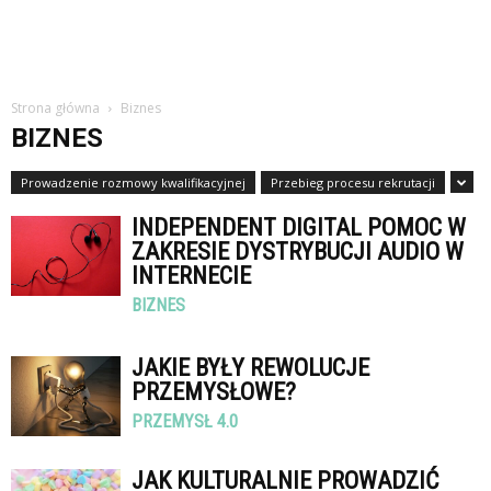
Strona główna
Biznes
BIZNES
Prowadzenie rozmowy kwalifikacyjnej
Przebieg procesu rekrutacji
INDEPENDENT DIGITAL POMOC W
ZAKRESIE DYSTRYBUCJI AUDIO W
INTERNECIE
BIZNES
JAKIE BYŁY REWOLUCJE
PRZEMYSŁOWE?
PRZEMYSŁ 4.0
JAK KULTURALNIE PROWADZIĆ